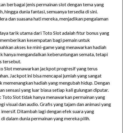
an berbagai jenis permainan slot dengan tema yang
, hingga dunia fantasi, semuanya tersedia di sini.
lera dan suasana hati mereka, menjadikan pengalaman
daya tarik utama dari Toto Slot adalah fitur bonus yang
ni memberikan kesempatan bagi pemain untuk
u bahkan akses ke mini-game yang menawarkan hadiah
dak hanya mengandalkan keberuntungan semata, tetapi
s tersebut.
o Slot menawarkan jackpot progresif yang terus
han. Jackpot ini bisa mencapai jumlah yang sangat
tuk memenangkan hadiah yang mengubah hidup. Dengan
n sensasi yang luar biasa setiap kali gulungan diputar.
:
Toto Slot tidak hanya menawarkan permainan yang
egi visual dan audio. Grafis yang tajam dan animasi yang
mersif. Ditambah lagi dengan efek suara yang
di dalam dunia permainan yang mereka pilih.