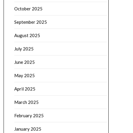
October 2025
September 2025
August 2025
July 2025
June 2025
May 2025
April 2025
March 2025
February 2025
January 2025