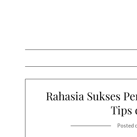
Skip
to
content
Rahasia Sukses Pem
Tips 
Posted 