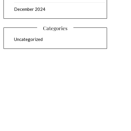
December 2024
Categories
Uncategorized