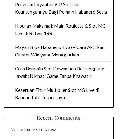
Program Loyalitas VIP Slot dan
Keuntungannya Bagi Pemain Habanero Setia
Hiburan Maksimal: Main Roulette & Slot MG
Live di Betwin188
Mayan Blox Habanero Toto – Cara Aktifkan
Cluster Win yang Menggiurkan
Cara Bermain Slot Dewamuda Bertanggung
Jawab: Nikmati Game Tanpa Khawatir
Keseruan Fitur Multiplier Slot MG Live di
Bandar Toto Terpercaya
Recent Comments
No comments to show.