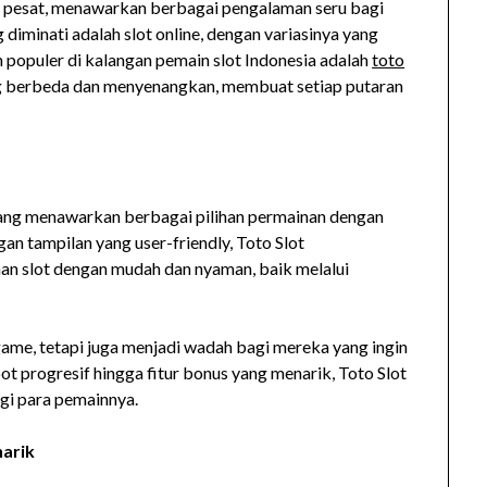
n pesat, menawarkan berbagai pengalaman seru bagi
 diminati adalah slot online, dengan variasinya yang
 populer di kalangan pemain slot Indonesia adalah
toto
g berbeda dan menyenangkan, membuat setiap putaran
e yang menawarkan berbagai pilihan permainan dengan
gan tampilan yang user-friendly, Toto Slot
n slot dengan mudah dan nyaman, baik melalui
ame, tetapi juga menjadi wadah bagi mereka yang ingin
t progresif hingga fitur bonus yang menarik, Toto Slot
gi para pemainnya.
arik