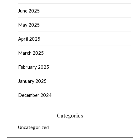
June 2025
May 2025
April 2025
March 2025
February 2025
January 2025
December 2024
Categories
Uncategorized