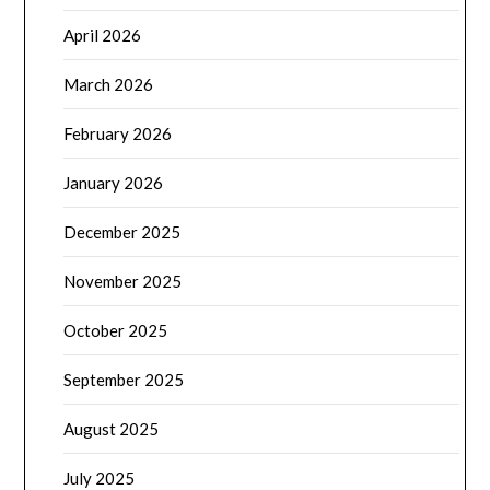
April 2026
March 2026
February 2026
January 2026
December 2025
November 2025
October 2025
September 2025
August 2025
July 2025