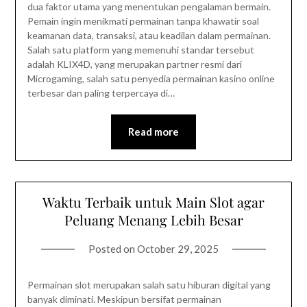
dua faktor utama yang menentukan pengalaman bermain.
Pemain ingin menikmati permainan tanpa khawatir soal
keamanan data, transaksi, atau keadilan dalam permainan.
Salah satu platform yang memenuhi standar tersebut
adalah KLIX4D, yang merupakan partner resmi dari
Microgaming, salah satu penyedia permainan kasino online
terbesar dan paling terpercaya di…
Read more
Waktu Terbaik untuk Main Slot agar
Peluang Menang Lebih Besar
Posted on
October 29, 2025
Permainan slot merupakan salah satu hiburan digital yang
banyak diminati. Meskipun bersifat permainan