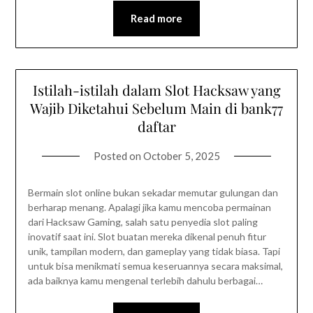
Read more
Istilah-istilah dalam Slot Hacksaw yang
Wajib Diketahui Sebelum Main di bank77
daftar
Posted on
October 5, 2025
Bermain slot online bukan sekadar memutar gulungan dan
berharap menang. Apalagi jika kamu mencoba permainan
dari Hacksaw Gaming, salah satu penyedia slot paling
inovatif saat ini. Slot buatan mereka dikenal penuh fitur
unik, tampilan modern, dan gameplay yang tidak biasa. Tapi
untuk bisa menikmati semua keseruannya secara maksimal,
ada baiknya kamu mengenal terlebih dahulu berbagai…