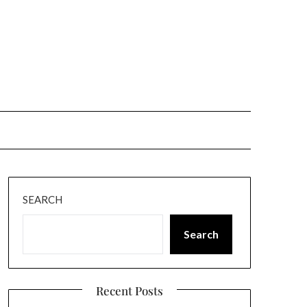
SEARCH
Search
Recent Posts