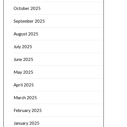
October 2025
September 2025
August 2025
July 2025
June 2025
May 2025
April 2025
March 2025
February 2025
January 2025