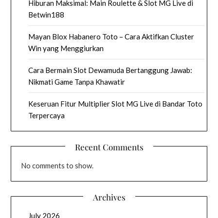
Hiburan Maksimal: Main Roulette & Slot MG Live di
Betwin188
Mayan Blox Habanero Toto – Cara Aktifkan Cluster
Win yang Menggiurkan
Cara Bermain Slot Dewamuda Bertanggung Jawab:
Nikmati Game Tanpa Khawatir
Keseruan Fitur Multiplier Slot MG Live di Bandar Toto
Terpercaya
Recent Comments
No comments to show.
Archives
July 2026