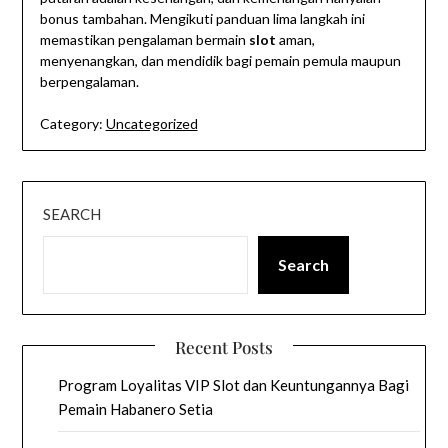
bonus tambahan. Mengikuti panduan lima langkah ini
memastikan pengalaman bermain
slot
aman,
menyenangkan, dan mendidik bagi pemain pemula maupun
berpengalaman.
Category:
Uncategorized
SEARCH
Search
Recent Posts
Program Loyalitas VIP Slot dan Keuntungannya Bagi
Pemain Habanero Setia