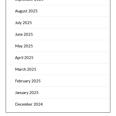
August 2025
July 2025
June 2025
May 2025
April 2025
March 2025
February 2025
January 2025
December 2024