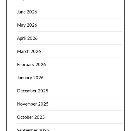
June 2026
May 2026
April 2026
March 2026
February 2026
January 2026
December 2025
November 2025
October 2025
September 2025