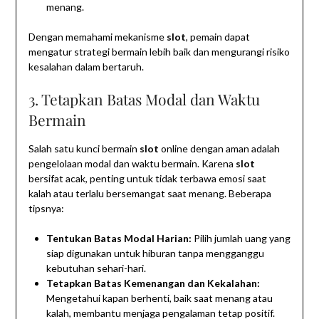
menang.
Dengan memahami mekanisme
slot
, pemain dapat
mengatur strategi bermain lebih baik dan mengurangi risiko
kesalahan dalam bertaruh.
3. Tetapkan Batas Modal dan Waktu
Bermain
Salah satu kunci bermain
slot
online dengan aman adalah
pengelolaan modal dan waktu bermain. Karena
slot
bersifat acak, penting untuk tidak terbawa emosi saat
kalah atau terlalu bersemangat saat menang. Beberapa
tipsnya:
Tentukan Batas Modal Harian:
Pilih jumlah uang yang
siap digunakan untuk hiburan tanpa mengganggu
kebutuhan sehari-hari.
Tetapkan Batas Kemenangan dan Kekalahan:
Mengetahui kapan berhenti, baik saat menang atau
kalah, membantu menjaga pengalaman tetap positif.