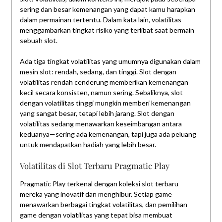
sering dan besar kemenangan yang dapat kamu harapkan
dalam permainan tertentu. Dalam kata lain, volatilitas
menggambarkan tingkat risiko yang terlibat saat bermain
sebuah slot.
Ada tiga tingkat volatilitas yang umumnya digunakan dalam
mesin slot: rendah, sedang, dan tinggi. Slot dengan
volatilitas rendah cenderung memberikan kemenangan
kecil secara konsisten, namun sering. Sebaliknya, slot
dengan volatilitas tinggi mungkin memberi kemenangan
yang sangat besar, tetapi lebih jarang. Slot dengan
volatilitas sedang menawarkan keseimbangan antara
keduanya—sering ada kemenangan, tapi juga ada peluang
untuk mendapatkan hadiah yang lebih besar.
Volatilitas di Slot Terbaru Pragmatic Play
Pragmatic Play terkenal dengan koleksi slot terbaru
mereka yang inovatif dan menghibur. Setiap game
menawarkan berbagai tingkat volatilitas, dan pemilihan
game dengan volatilitas yang tepat bisa membuat