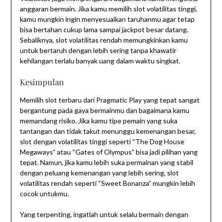
anggaran bermain. Jika kamu memilih slot volatilitas tinggi,
kamu mungkin ingin menyesuaikan taruhanmu agar tetap
bisa bertahan cukup lama sampai jackpot besar datang.
Sebaliknya, slot volatilitas rendah memungkinkan kamu
untuk bertaruh dengan lebih sering tanpa khawatir
kehilangan terlalu banyak uang dalam waktu singkat.
Kesimpulan
Memilih slot terbaru dari Pragmatic Play yang tepat sangat
bergantung pada gaya bermainmu dan bagaimana kamu
memandang risiko. Jika kamu tipe pemain yang suka
tantangan dan tidak takut menunggu kemenangan besar,
slot dengan volatilitas tinggi seperti “The Dog House
Megaways” atau “Gates of Olympus” bisa jadi pilihan yang
tepat. Namun, jika kamu lebih suka permainan yang stabil
dengan peluang kemenangan yang lebih sering, slot
volatilitas rendah seperti “Sweet Bonanza” mungkin lebih
cocok untukmu.
Yang terpenting, ingatlah untuk selalu bermain dengan