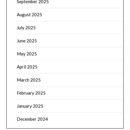
September 2025
August 2025
July 2025
June 2025
May 2025
April 2025
March 2025
February 2025
January 2025
December 2024