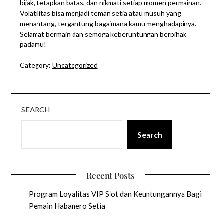
bijak, tetapkan batas, dan nikmati setiap momen permainan.
Volatilitas bisa menjadi teman setia atau musuh yang
menantang, tergantung bagaimana kamu menghadapinya.
Selamat bermain dan semoga keberuntungan berpihak
padamu!
Category:
Uncategorized
SEARCH
Search
Recent Posts
Program Loyalitas VIP Slot dan Keuntungannya Bagi
Pemain Habanero Setia