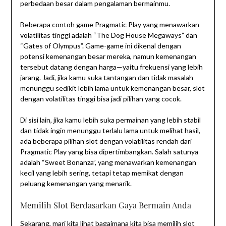
perbedaan besar dalam pengalaman bermainmu.
Beberapa contoh game Pragmatic Play yang menawarkan
volatilitas tinggi adalah “The Dog House Megaways” dan
“Gates of Olympus”. Game-game ini dikenal dengan
potensi kemenangan besar mereka, namun kemenangan
tersebut datang dengan harga—yaitu frekuensi yang lebih
jarang. Jadi, jika kamu suka tantangan dan tidak masalah
menunggu sedikit lebih lama untuk kemenangan besar, slot
dengan volatilitas tinggi bisa jadi pilihan yang cocok.
Di sisi lain, jika kamu lebih suka permainan yang lebih stabil
dan tidak ingin menunggu terlalu lama untuk melihat hasil,
ada beberapa pilihan slot dengan volatilitas rendah dari
Pragmatic Play yang bisa dipertimbangkan. Salah satunya
adalah “Sweet Bonanza”, yang menawarkan kemenangan
kecil yang lebih sering, tetapi tetap memikat dengan
peluang kemenangan yang menarik.
Memilih Slot Berdasarkan Gaya Bermain Anda
Sekarang, mari kita lihat bagaimana kita bisa memilih slot