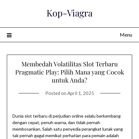
Skip
Kop-Viagra
to
content
Menu
Membedah Volatilitas Slot Terbaru
Pragmatic Play: Pilih Mana yang Cocok
untuk Anda?
Posted on
April 1, 2025
Dunia slot terbaru di perjudian online selalu berkembang
dengan cepat, penuh warna, dan tidak pernah
membosankan. Salah satu penyedia perangkat lunak yang
tak pernah gagal memikat perhatian para pemain adalah