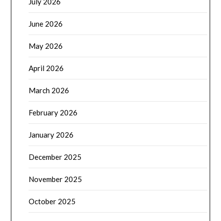
July 2026
June 2026
May 2026
April 2026
March 2026
February 2026
January 2026
December 2025
November 2025
October 2025