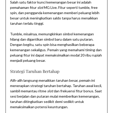
Salah satu faktor kunci kemenangan besar ini adalah
pemahaman fitur
slot
MG Live. Fitur seperti tumble, free
spin, dan pengganda kemenangan memberi peluang lebih
besar untuk meningkatkan saldo tanpa harus menaikkan
taruhan terlalu tinggi.
Tumble, misalnya, memungkinkan simbol kemenangan
hilang dan digantikan simbol baru dalam satu putaran.
Dengan begitu, satu spin bisa menghasilkan beberapa
kemenangan sekaligus. Pemain yang memahami timing dan
peluang fitur ini dapat memaksimalkan modal 20 ribu rupiah
menjadi peluang besar.
Strategi Taruhan Bertahap
Alih-alih langsung menaikkan taruhan besar, pemain ini
menerapkan strategi taruhan bertahap. Taruhan awal kecil,
sambil memantau ritme
slot
dan frekuensi fitur bonus. Saat
sesi berjalan dan putaran mulai memberikan kemenangan,
taruhan ditingkatkan sedikit demi sedikit untuk
memaksimalkan potensi keuntungan.