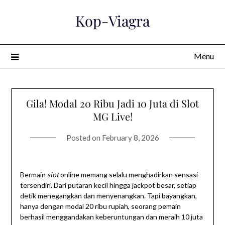
Skip
Kop-Viagra
to
content
Menu
Gila! Modal 20 Ribu Jadi 10 Juta di Slot
MG Live!
Posted on
February 8, 2026
Bermain
slot
online memang selalu menghadirkan sensasi
tersendiri. Dari putaran kecil hingga jackpot besar, setiap
detik menegangkan dan menyenangkan. Tapi bayangkan,
hanya dengan modal 20 ribu rupiah, seorang pemain
berhasil menggandakan keberuntungan dan meraih 10 juta