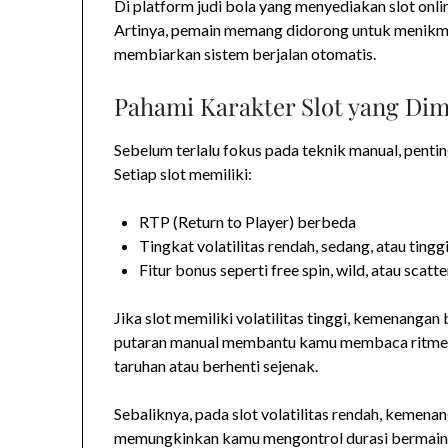
Di platform judi bola yang menyediakan slot onli
Artinya, pemain memang didorong untuk menikmat
membiarkan sistem berjalan otomatis.
Pahami Karakter Slot yang Di
Sebelum terlalu fokus pada teknik manual, penti
Setiap slot memiliki:
RTP (Return to Player) berbeda
Tingkat volatilitas rendah, sedang, atau tingg
Fitur bonus seperti free spin, wild, atau scatte
Jika slot memiliki volatilitas tinggi, kemenangan 
putaran manual membantu kamu membaca ritme 
taruhan atau berhenti sejenak.
Sebaliknya, pada slot volatilitas rendah, kemenan
memungkinkan kamu mengontrol durasi bermain a