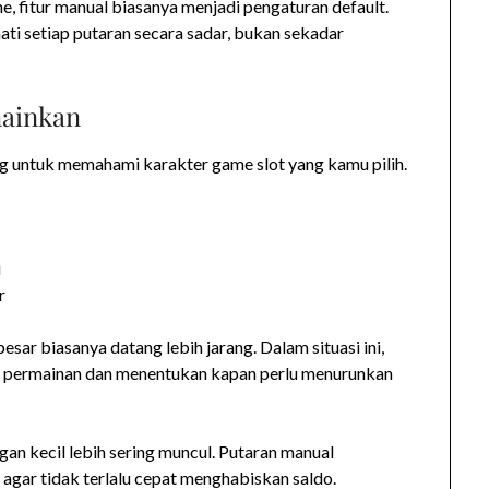
ne, fitur manual biasanya menjadi pengaturan default.
i setiap putaran secara sadar, bukan sekadar
mainkan
ng untuk memahami karakter game slot yang kamu pilih.
i
r
besar biasanya datang lebih jarang. Dalam situasi ini,
permainan dan menentukan kapan perlu menurunkan
gan kecil lebih sering muncul. Putaran manual
gar tidak terlalu cepat menghabiskan saldo.