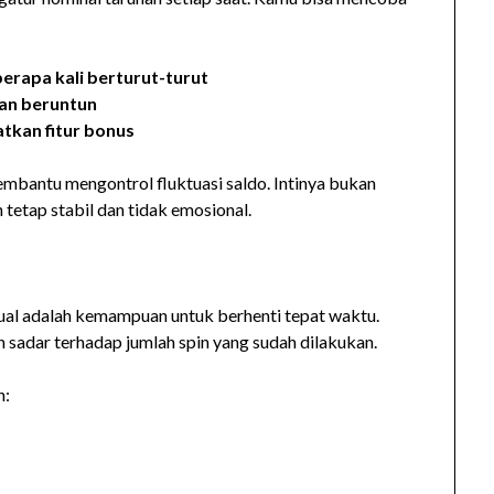
erapa kali berturut-turut
han beruntun
tkan fitur bonus
embantu mengontrol fluktuasi saldo. Intinya bukan
tetap stabil dan tidak emosional.
nual adalah kemampuan untuk berhenti tepat waktu.
 sadar terhadap jumlah spin yang sudah dilakukan.
n: