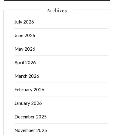
Archives
July 2026
June 2026
May 2026
April 2026
March 2026
February 2026
January 2026
December 2025
November 2025