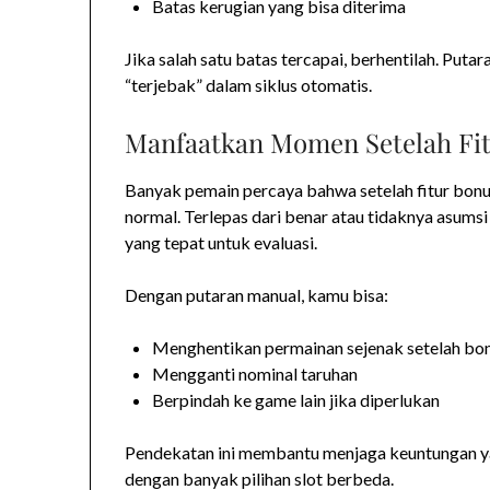
Batas kerugian yang bisa diterima
Jika salah satu batas tercapai, berhentilah. Pu
“terjebak” dalam siklus otomatis.
Manfaatkan Momen Setelah Fi
Banyak pemain percaya bahwa setelah fitur bonus
normal. Terlepas dari benar atau tidaknya asums
yang tepat untuk evaluasi.
Dengan putaran manual, kamu bisa:
Menghentikan permainan sejenak setelah bo
Mengganti nominal taruhan
Berpindah ke game lain jika diperlukan
Pendekatan ini membantu menjaga keuntungan yan
dengan banyak pilihan slot berbeda.