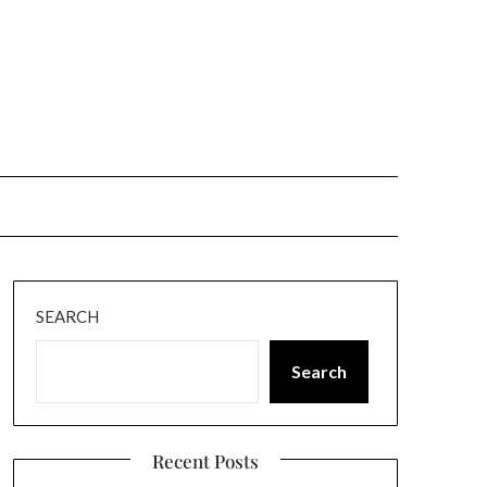
SEARCH
Search
Recent Posts