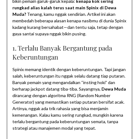
bikin pemain garuk-garuk kepala:
kenapa kok sering
rungkad alias kalah terus saat main Spinix di Dewa
Muda?
Tenang, kamu nggak sendirian. Artikel ini akan
membedah beberapa alasan kenapa nasibmu di dunia Spinix
kadang kurang bersahabat—dan tentu saja, tetap dengan
gaya santai supaya nggak bikin pusing.
1. Terlalu Banyak Bergantung pada
Keberuntungan
Spinix memang identik dengan keberuntungan. Tapi jangan
salah, keberuntungan itu nggak selalu datang tiap putaran.
Banyak pemain yang mengandalkan “insting hoki” dan
berharap jackpot datang tiba-tiba. Sayangnya,
Dewa Muda
dirancang dengan algoritma RNG (Random Number
Generator) yang memastikan setiap putaran bersifat acak.
Artinya, nggak ada trik rahasia yang bisa menjamin
kemenangan. Kalau kamu sering rungkad, mungkin karena
terlalu bergantung pada keberuntungan semata, tanpa
strategi atau manajemen modal yang tepat.