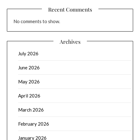
Recent Comments
No comments to show.
Archives
July 2026
June 2026
May 2026
April 2026
March 2026
February 2026
January 2026