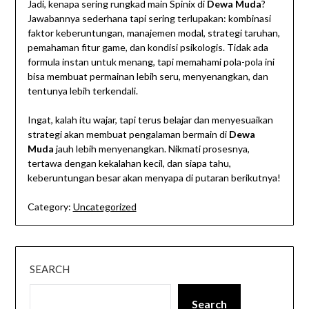
Jadi, kenapa sering rungkad main Spinix di
Dewa Muda
?
Jawabannya sederhana tapi sering terlupakan: kombinasi
faktor keberuntungan, manajemen modal, strategi taruhan,
pemahaman fitur game, dan kondisi psikologis. Tidak ada
formula instan untuk menang, tapi memahami pola-pola ini
bisa membuat permainan lebih seru, menyenangkan, dan
tentunya lebih terkendali.
Ingat, kalah itu wajar, tapi terus belajar dan menyesuaikan
strategi akan membuat pengalaman bermain di
Dewa
Muda
jauh lebih menyenangkan. Nikmati prosesnya,
tertawa dengan kekalahan kecil, dan siapa tahu,
keberuntungan besar akan menyapa di putaran berikutnya!
Category:
Uncategorized
SEARCH
Search