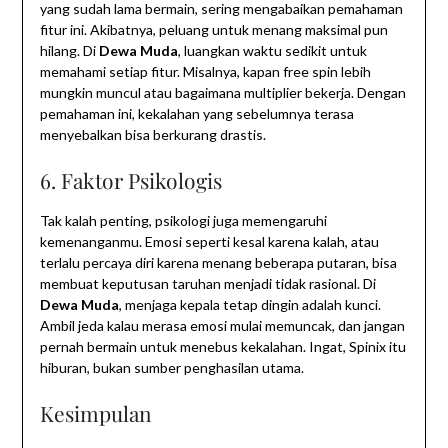
yang sudah lama bermain, sering mengabaikan pemahaman
fitur ini. Akibatnya, peluang untuk menang maksimal pun
hilang. Di
Dewa Muda
, luangkan waktu sedikit untuk
memahami setiap fitur. Misalnya, kapan free spin lebih
mungkin muncul atau bagaimana multiplier bekerja. Dengan
pemahaman ini, kekalahan yang sebelumnya terasa
menyebalkan bisa berkurang drastis.
6. Faktor Psikologis
Tak kalah penting, psikologi juga memengaruhi
kemenanganmu. Emosi seperti kesal karena kalah, atau
terlalu percaya diri karena menang beberapa putaran, bisa
membuat keputusan taruhan menjadi tidak rasional. Di
Dewa Muda
, menjaga kepala tetap dingin adalah kunci.
Ambil jeda kalau merasa emosi mulai memuncak, dan jangan
pernah bermain untuk menebus kekalahan. Ingat, Spinix itu
hiburan, bukan sumber penghasilan utama.
Kesimpulan