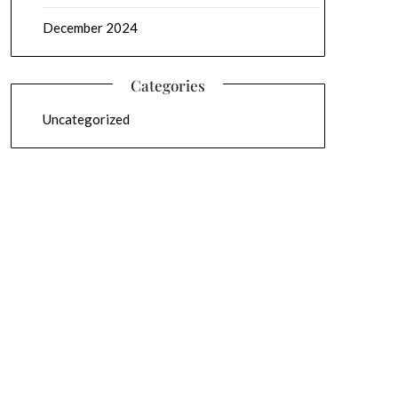
December 2024
Categories
Uncategorized