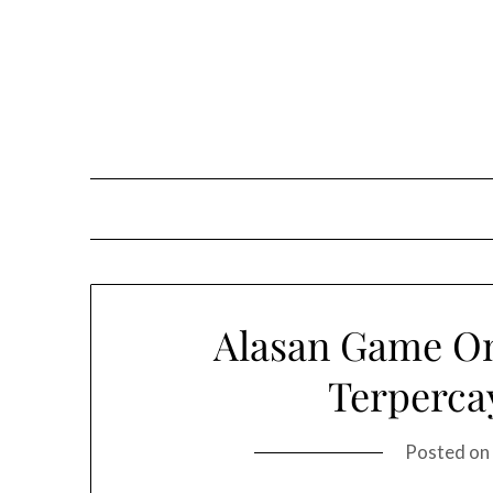
Skip
to
content
Alasan Game Onl
Terperca
Posted on