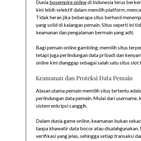
Dunia
bosempire online
di Indonesia terus berke
kini lebih selektif dalam memilih platform, menc
Tidak heran jika beberapa situs berhasil menempa
yang solid di kalangan pemain. Situs seperti ini 
keamanan dan pengalaman bermain yang adil.
Bagi pemain online gambling, memilih situs terp
tetapi juga perlindungan data pribadi dan keny
online kini dianggap sebagai salah satu situs slot
Keamanan dan Proteksi Data Pemain
Alasan utama pemain memilih situs tertentu adal
perlindungan data pemain. Mulai dari username, k
sistem enkripsi canggih.
Dalam dunia game online, keamanan bukan sekad
tanpa khawatir data bocor atau disalahgunakan.
verifikasi yang jelas, sehingga setiap transaksi 