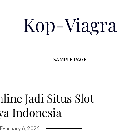
Kop-Viagra
SAMPLE PAGE
ine Jadi Situs Slot
ya Indonesia
February 6, 2026