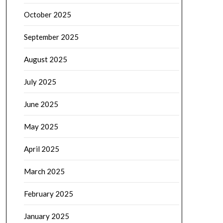
October 2025
September 2025
August 2025
July 2025
June 2025
May 2025
April 2025
March 2025
February 2025
January 2025